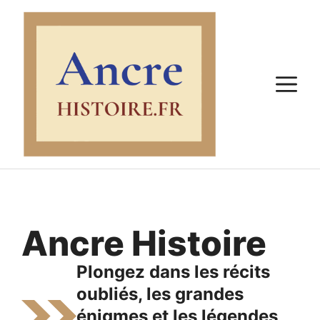
Aller
au
contenu
M
Ancre Histoire
Plongez dans les récits
oubliés, les grandes
énigmes et les légendes