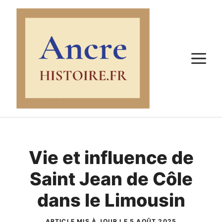
Aller
au
contenu
M
Vie et influence de
Saint Jean de Côle
dans le Limousin
ARTICLE MIS À JOUR LE 5 AOÛT 2025