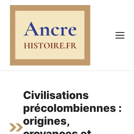
Aller
au
contenu
M
Civilisations
précolombiennes :
origines,
croyances et