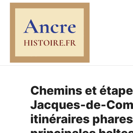
Aller
au
contenu
Chemins et étape
Jacques-de-Compo
itinéraires phares