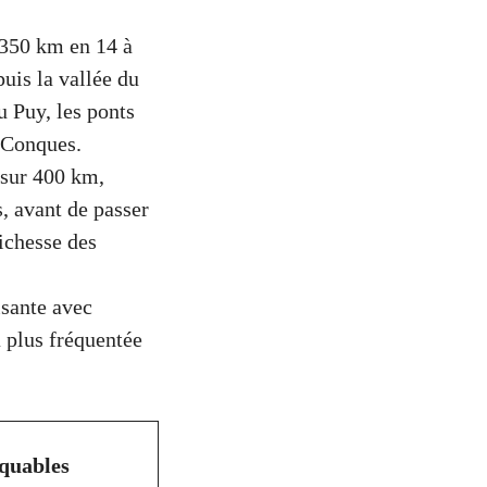
 350 km en 14 à
puis la vallée du
 Puy, les ponts
e Conques.
 sur 400 km,
, avant de passer
ichesse des
isante avec
a plus fréquentée
quables