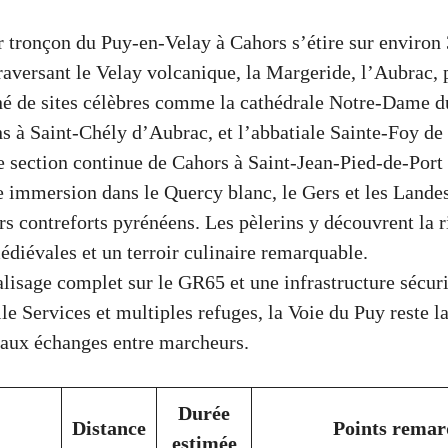
 tronçon du Puy-en-Velay à Cahors s’étire sur environ
traversant le Velay volcanique, la Margeride, l’Aubrac, 
né de sites célèbres comme la cathédrale Notre-Dame du
ns à Saint-Chély d’Aubrac, et l’abbatiale Sainte-Foy d
 section continue de Cahors à Saint-Jean-Pied-de-Port
e immersion dans le Quercy blanc, le Gers et les Landes
rs contreforts pyrénéens. Les pèlerins y découvrent la r
édiévales et un terroir culinaire remarquable.
lisage complet sur le GR65 et une infrastructure sécur
e Services et multiples refuges, la Voie du Puy reste l
 aux échanges entre marcheurs.
Durée
Distance
Points remar
estimée