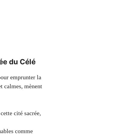
lée du Célé
pour emprunter la
 et calmes, mènent
ette cité sacrée,
.
rquables comme