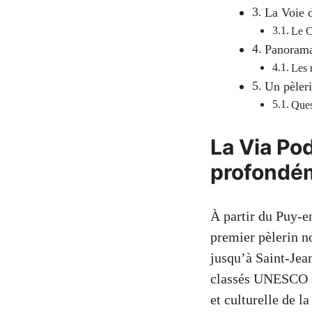
La Voie d
Le C
Panorama 
Les 
Un pèleri
Ques
La Via Pod
profondém
À partir du Puy-en
premier pèlerin n
jusqu’à Saint-Jea
classés UNESCO se
et culturelle de l