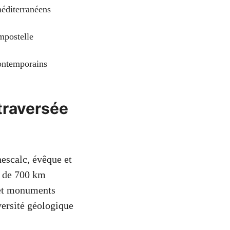
méditerranéens
mpostelle
contemporains
 traversée
hescalc, évêque et
s de 700 km
 et monuments
versité géologique