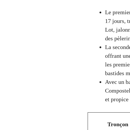
Le premier
17 jours, 
Lot, jalon
des pèleri
La seconde
offrant un
les premie
bastides m
Avec un ba
Compostell
et propice
Tronçon