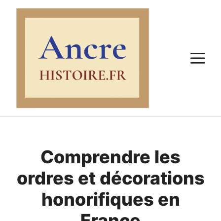
Aller
au
contenu
M
Comprendre les
ordres et décorations
honorifiques en
France