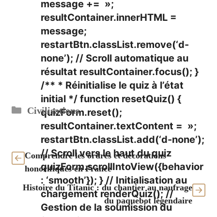
message += »;
resultContainer.innerHTML =
message;
restartBtn.classList.remove(‘d-
none’); // Scroll automatique au
résultat resultContainer.focus(); }
/** * Réinitialise le quiz à l’état
initial */ function resetQuiz() {
Catégories
Civilisations
quizForm.reset();
resultContainer.textContent = »;
restartBtn.classList.add(‘d-none’);
// Scroll vers le haut du quiz
Comprendre les ordres et décorations
quizForm.scrollIntoView({behavior
honorifiques en France
: ‘smooth’}); } // Initialisation au
Histoire du Titanic : du chantier au naufrage
chargement renderQuiz(); //
du paquebot légendaire
Gestion de la soumission du