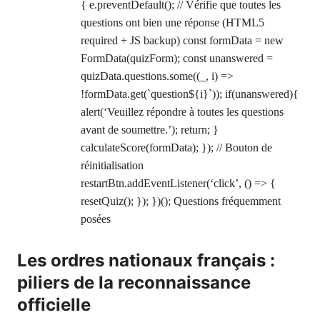
{ e.preventDefault(); // Vérifie que toutes les
questions ont bien une réponse (HTML5
required + JS backup) const formData = new
FormData(quizForm); const unanswered =
quizData.questions.some((_, i) =>
!formData.get(`question${i}`)); if(unanswered){
alert(‘Veuillez répondre à toutes les questions
avant de soumettre.’); return; }
calculateScore(formData); }); // Bouton de
réinitialisation
restartBtn.addEventListener(‘click’, () => {
resetQuiz(); }); })(); Questions fréquemment
posées
Les ordres nationaux français :
piliers de la reconnaissance
officielle