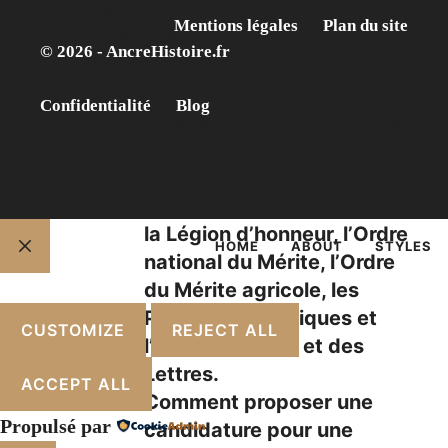
restartBtn.addEventListener(‘click
Mentions légales
Plan du site
’, () => { resetQuiz(); }); })();
© 2026 - AncreHistoire.fr
Questions fréquemment posées
Confidentialité
Blog
Quelles sont les principales
distinctions honorifiques en
France ?
Les ordres majeurs incluent
la
Légion d’honneur
, l’
Ordre
HOME
ABOUT
STYLES
national du Mérite
, l’
Ordre
FERMER
du Mérite agricole
, les
Palmes académiques
et
CUSTOMIZE
REJECT ALL
l’
Ordre des Arts et des
Lettres
.
ACCEPT ALL
Comment proposer une
Propulsé par
candidature pour une