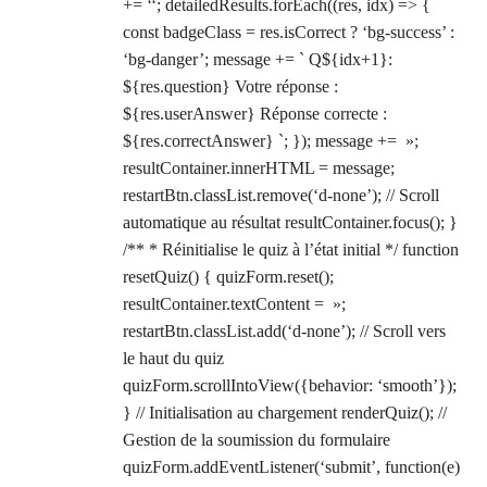
+= ‘‘; detailedResults.forEach((res, idx) => {
const badgeClass = res.isCorrect ? ‘bg-success’ :
‘bg-danger’; message += ` Q${idx+1}:
${res.question} Votre réponse :
${res.userAnswer} Réponse correcte :
${res.correctAnswer} `; }); message += »;
resultContainer.innerHTML = message;
restartBtn.classList.remove(‘d-none’); // Scroll
automatique au résultat resultContainer.focus(); }
/** * Réinitialise le quiz à l’état initial */ function
resetQuiz() { quizForm.reset();
resultContainer.textContent = »;
restartBtn.classList.add(‘d-none’); // Scroll vers
le haut du quiz
quizForm.scrollIntoView({behavior: ‘smooth’});
} // Initialisation au chargement renderQuiz(); //
Gestion de la soumission du formulaire
quizForm.addEventListener(‘submit’, function(e)