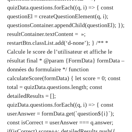
quizData.questions.forEach((q, i) => { const
questionEl = createQuestionElement(q, i);
questionsContainer.appendChild(questionEl); });
resultContainer.textContent = »;
restartBtn.classList.add(‘d-none’); } /** *
Calcule le score de l’utilisateur et affiche le
résultat final * @param {FormData} formData –
données du formulaire */ function
calculateScore(formData) { let score = 0; const
total = quizData.questions.length; const
detailedResults = [];
quizData.questions.forEach((q, i) => { const
userAnswer = formData.get(`question${i}`);
const isCorrect = userAnswer === q.answer;
if(isCorrect) score++; detailedResults.push({