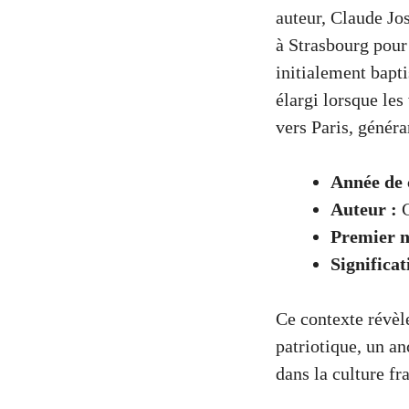
auteur, Claude Jos
à Strasbourg pour
initialement bapt
élargi lorsque les
vers Paris, génér
Année de 
Auteur :
C
Premier 
Significat
Ce contexte révèl
patriotique, un a
dans la culture fr