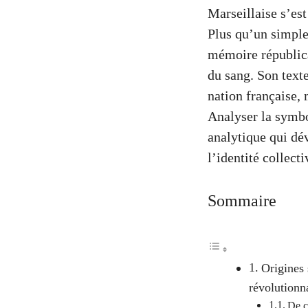
Marseillaise s’es
Plus qu’un simple 
mémoire républica
du sang. Son texte
nation française, 
Analyser la symbo
analytique qui dé
l’identité collecti
Sommaire
Origines
révolutionn
De c