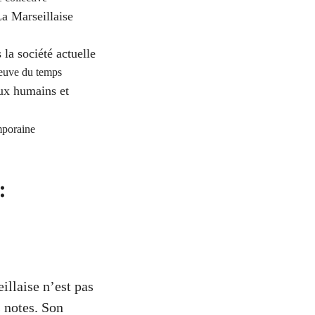
La Marseillaise
a société actuelle
reuve du temps
eux humains et
emporaine
:
illaise n’est pas
s notes. Son