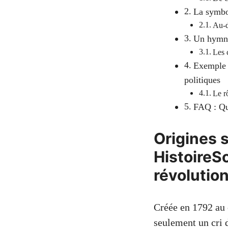
La symbol
Au-d
Un hymne 
Les 
Exemple d
politiques
Le r
FAQ : Que
Origines 
Histoire
révolutio
Créée en 1792 au 
seulement un cri 