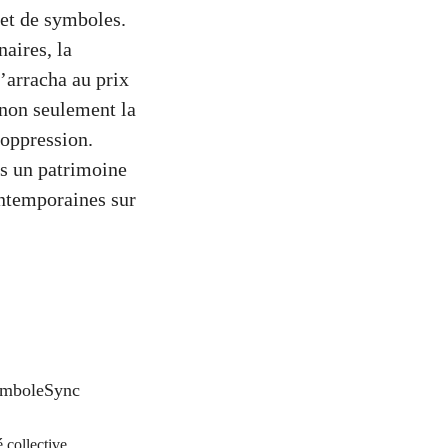
et de symboles.
aires, la
’arracha au prix
 non seulement la
’oppression.
ns un patrimoine
ontemporaines sur
SymboleSync
 collective