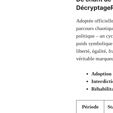
DécryptageRé
Adoptée officiel
parcours chaotiqu
politique – un cyc
poids symbolique c
liberté, égalité, 
véritable marqueur
Adoption o
Interdicti
Réhabilita
Période
St