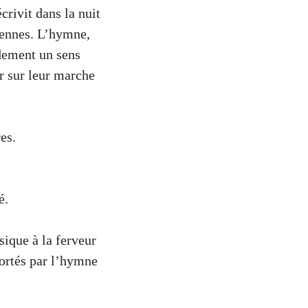
crivit dans la nuit
iennes. L’hymne,
idement un sens
er sur leur marche
es.
é.
ique à la ferveur
ortés par l’hymne