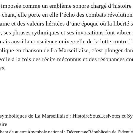
t imposée comme un emblème sonore chargé d’histoire 
chant, elle porte en elle l’écho des combats révolutionn
ine et des valeurs héritées d’une époque où la liberté s
, ses phrases rythmiques et ses invocations font vibrer
mais aussi la conscience universelle de la lutte contre l
lique en chanson de La Marseillaise, c’est plonger da
voile à la fois des récits méconnus et des résonances c
ve.
 symboliques de La Marseillaise : HistoireSousLesNotes et 
aire
hant de guerre à symbole national : DécryptageRépublicain de l’identité