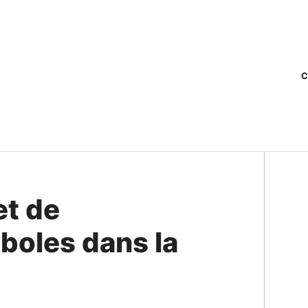
C
et de
mboles dans la