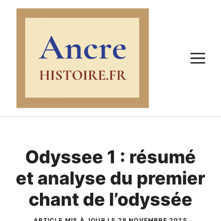
Aller
au
contenu
M
Odyssee 1 : résumé
et analyse du premier
chant de l’odyssée
ARTICLE MIS À JOUR LE 28 NOVEMBRE 2025