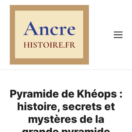
Aller
au
contenu
M
Pyramide de Khéops :
histoire, secrets et
mystères de la
grande pyramide