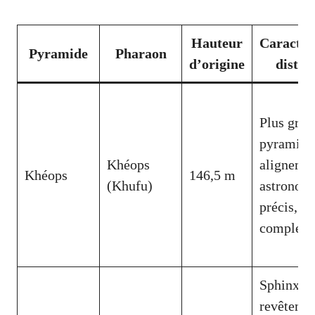
Hauteur
Caractér
Pyramide
Pharaon
d’origine
distin
Plus gran
pyramide
Khéops
aligneme
Khéops
146,5 m
(Khufu)
astronom
précis, c
complexe
Sphinx,
revêteme