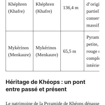
Khéphren
Khéphren
d’origine
136,4 m
(Khafre)
(Khafre)
partielle
conservé,
massif
Pyramide 
petite, gr
Mykérinos
Mykérinos
65,5 m
rouge d’
(Menkaure)
(Menkaure)
complexi
intérieur
Héritage de Khéops : un pont
entre passé et présent
Le patrimoine de la Pyramide de Khéops dépasse