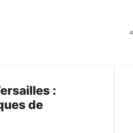
C
ersailles :
iques de