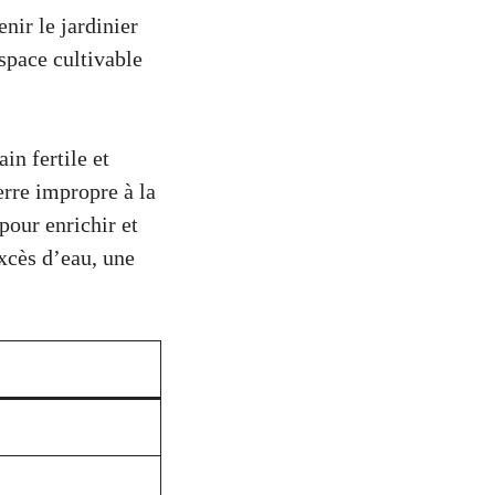
nir le jardinier
space cultivable
in fertile et
erre impropre à la
pour enrichir et
excès d’eau, une