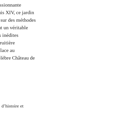
essionnante
is XIV, ce jardin
e sur des méthodes
ut un véritable
s inédites
ruitière
place au
élèbre Château de
 d’histoire et