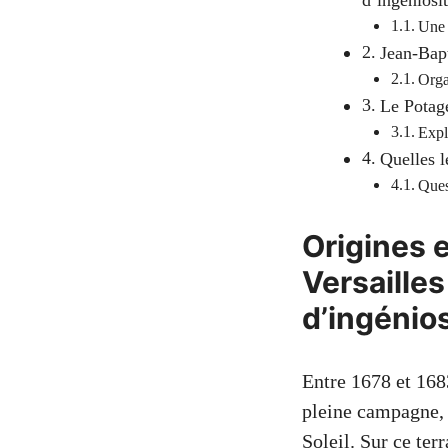
d’ingéniosi
Une 
Jean-Bapt
Orga
Le Potage
Explo
Quelles l
Ques
Origines e
Versailles
d’ingénio
Entre 1678 et 168
pleine campagne, 
Soleil. Sur ce ter