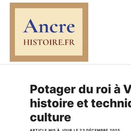
Aller
au
contenu
Potager du roi à V
histoire et techn
culture
ARTICLE MIS À JOUR LE 23 DÉCEMBRE 2025