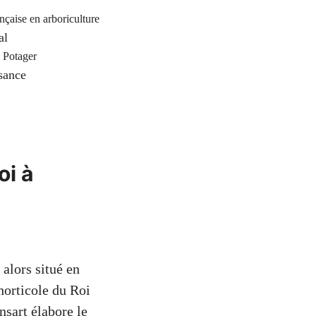
nçaise en arboriculture
al
u Potager
sance
oi à
alors situé en
horticole du Roi
nsart élabore le