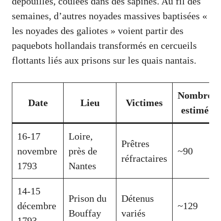
dépouillés, coulées dans des sapines. Au fil des
semaines, d’autres noyades massives baptisées «
les noyades des galiotes » voient partir des
paquebots hollandais transformés en cercueils
flottants liés aux prisons sur les quais nantais.
Nombre
Date
Lieu
Victimes
estimé
16-17
Loire,
Prêtres
novembre
près de
~90
réfractaires
1793
Nantes
14-15
Prison du
Détenus
décembre
~129
Bouffay
variés
1793