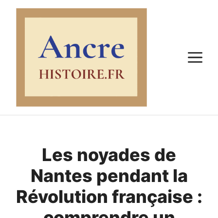
Aller
au
contenu
M
Les noyades de
Nantes pendant la
Révolution française :
comprendre un