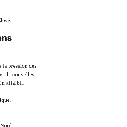
Clovis
ons
s la pression des
et de nouvelles
n affaibli.
ique.
 Nord.