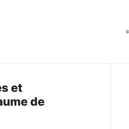
C
s et
yaume de