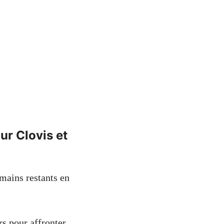
ur Clovis et
omains restants en
rs pour affronter