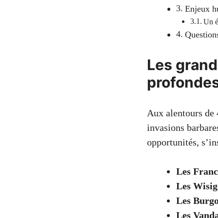
Enjeux hu
Un é
Questions
Les grand
profondes
Aux alentours de 4
invasions barbare
opportunités, s’in
Les Franc
Les Wisig
Les Burg
Les Vanda