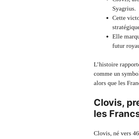
Syagrius.
Cette victo
stratégiqu
Elle marqu
futur roya
L’histoire rappor
comme un symbole 
alors que les Fran
Clovis, pr
les Francs
Clovis, né vers 46