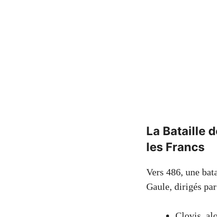
La Bataille 
les Francs
Vers 486, une bata
Gaule, dirigés par
Clovis, al