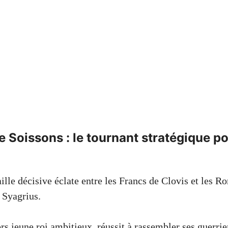
de Soissons : le tournant stratégique po
ille décisive éclate entre les Francs de Clovis et les R
 Syagrius.
ors jeune roi ambitieux, réussit à rassembler ses guerrie