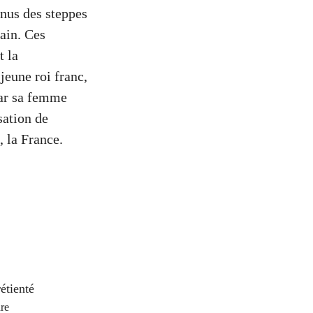
enus des steppes
main. Ces
t la
jeune roi franc,
par sa femme
sation de
, la France.
étienté
re