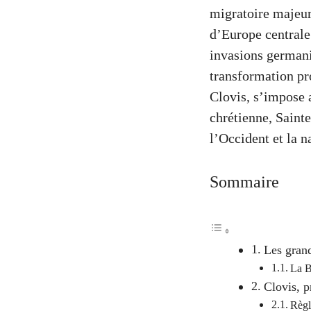
migratoire majeur
d’Europe centrale 
invasions germani
transformation pro
Clovis, s’impose 
chrétienne, Sainte
l’Occident et la 
Sommaire
Les grand
La B
Clovis, p
Règl