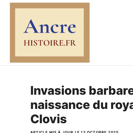
Aller
au
contenu
Invasions barbare
naissance du ro
Clovis
ARTICLE MIS À JOUR LE 13 OCTOBRE 2025