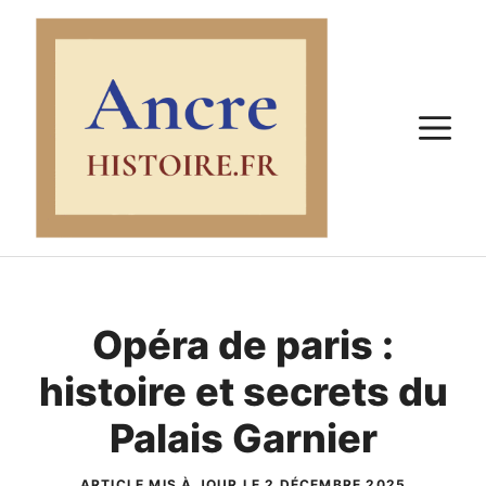
Aller
au
contenu
M
Opéra de paris :
histoire et secrets du
Palais Garnier
ARTICLE MIS À JOUR LE 2 DÉCEMBRE 2025