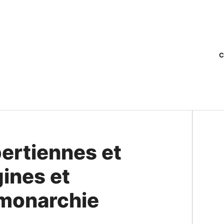
C
ertiennes et
gines et
 monarchie