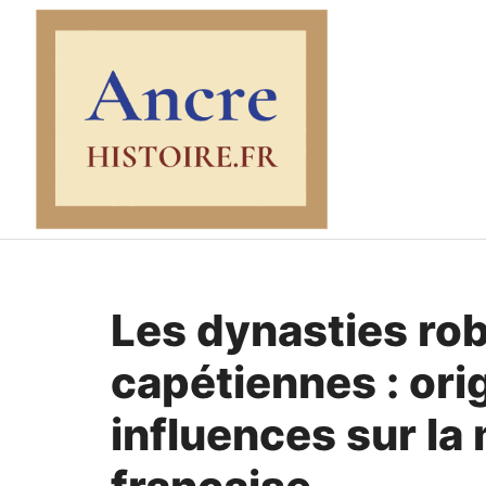
Aller
au
contenu
Les dynasties rob
capétiennes : ori
influences sur la