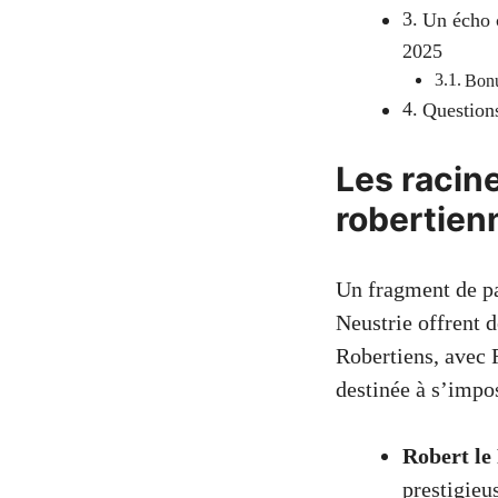
Un écho c
2025
Bonu
Questions
Les racin
robertien
Un fragment de pa
Neustrie offrent 
Robertiens, avec R
destinée à s’impo
Robert le
prestigieu