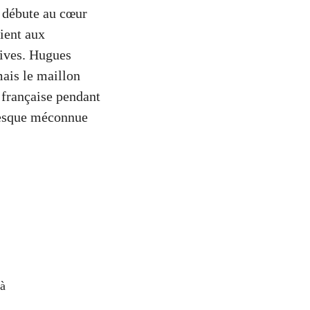
e débute au cœur
ient aux
sives. Hugues
mais le maillon
 française pendant
fresque méconnue
là