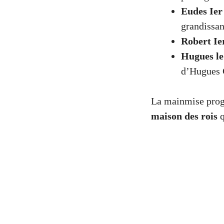
Eudes Ier
grandissan
Robert Ie
Hugues l
d’Hugues 
La mainmise progre
maison des rois
q