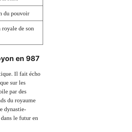
n du pouvoir
n royale de son
Noyon en 987
que. Il fait écho
 que sur les
oile par des
ands du royaume
e dynastie-
 dans le futur en