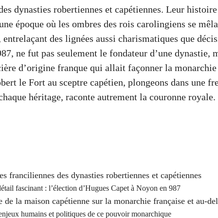
des dynasties robertiennes et capétiennes. Leur histoir
ne époque où les ombres des rois carolingiens se mêla
, entrelaçant des lignées aussi charismatiques que déci
987, ne fut pas seulement le fondateur d’une dynastie, 
cière d’origine franque qui allait façonner la monarchie
obert le Fort au sceptre capétien, plongeons dans une 
 chaque héritage, raconte autrement la couronne royale.
es franciliennes des dynasties robertiennes et capétiennes
étail fascinant : l’élection d’Hugues Capet à Noyon en 987
e de la maison capétienne sur la monarchie française et au-de
enjeux humains et politiques de ce pouvoir monarchique