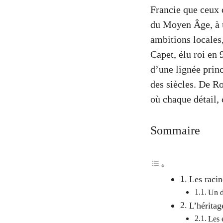
Francie que ceux 
du Moyen Âge, à u
ambitions locales
Capet, élu roi en 
d’une lignée prin
des siècles. De R
où chaque détail,
Sommaire
Les racin
Un d
L’héritag
Les 