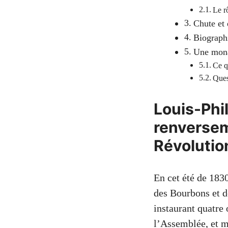
Le r
Chute et 
Biographi
Une monar
Ce q
Ques
Louis-Phil
renversem
Révolutio
En cet été de 1830
des Bourbons et dé
instaurant quatre 
l’Assemblée, et m