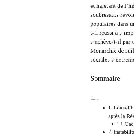
et haletant de l’h
soubresauts révolu
populaires dans u
t-il réussi à s’im
s’achève-t-il par 
Monarchie de Juill
sociales s’entremê
Sommaire
Louis-Phi
après la Ré
Une 
Instabili