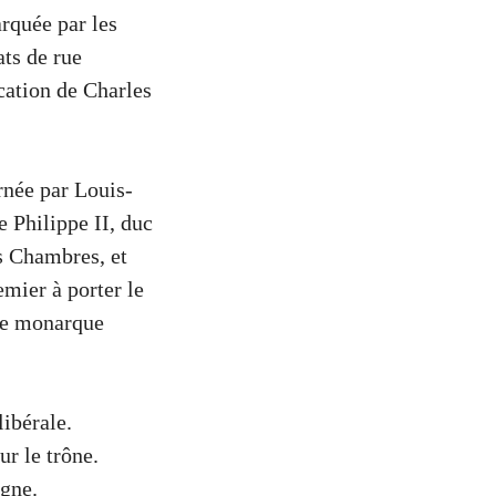
rquée par les
ats de rue
cation de Charles
rnée par Louis-
 Philippe II, duc
es Chambres, et
emier à porter le
une monarque
libérale.
ur le trône.
ègne.