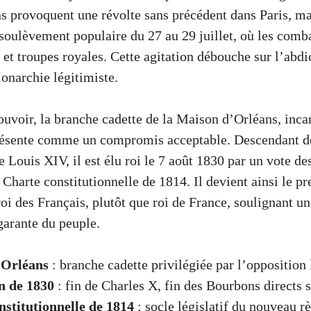
ns provoquent une révolte sans précédent dans Paris, ma
 soulèvement populaire du 27 au 29 juillet, où les comb
 et troupes royales. Cette agitation débouche sur l’abdi
monarchie légitimiste.
ouvoir, la branche cadette de la Maison d’Orléans, inca
présente comme un compromis acceptable. Descendant de
e Louis XIV, il est élu roi le 7 août 1830 par un vote d
 Charte constitutionnelle de 1814. Il devient ainsi le pr
 roi des Français, plutôt que roi de France, soulignant 
garante du peuple.
’Orléans
: branche cadette privilégiée par l’opposition 
n de 1830
: fin de Charles X, fin des Bourbons directs s
nstitutionnelle de 1814
: socle législatif du nouveau r