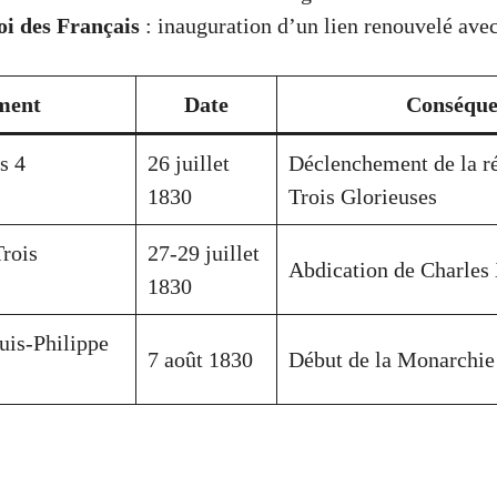
oi des Français
: inauguration d’un lien renouvelé avec
ment
Date
Conséque
s 4
26 juillet
Déclenchement de la r
1830
Trois Glorieuses
Trois
27-29 juillet
Abdication de Charles
1830
uis-Philippe
7 août 1830
Début de la Monarchie 